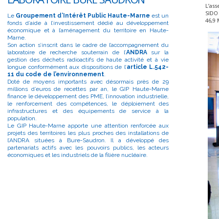
L’as
SIDO
Le
Groupement d’Intérêt Public Haute-Marne
est un
46,9 
fonds d’aide à l’investissement dédié au développement
économique et à l’aménagement du territoire en Haute-
Marne.
Son action s’inscrit dans le cadre de l’accompagnement du
laboratoire de recherche souterrain de l’
ANDRA
sur la
gestion des déchets radioactifs de haute activité et à vie
longue conformément aux dispositions de l’
article L.542-
11 du code de l’environnement
.
Doté de moyens importants avec désormais près de 29
millions d’euros de recettes par an, le GIP Haute-Marne
finance le développement des PME, l’innovation industrielle,
le renforcement des compétences, le déploiement des
infrastructures et des équipements de service à la
population.
Le GIP Haute-Marne apporte une attention renforcée aux
projets des territoires les plus proches des installations de
l’ANDRA situées à Bure-Saudron. Il a développé des
partenariats actifs avec les pouvoirs publics, les acteurs
économiques et les industriels de la filière nucléaire.